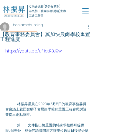
立法會議員(選委會界別)
港九勞工社團聯會(勞聯)主席
工會工作者
honlamchunsing
【教育事務委員會】冀加快晨崗學校重置
工程進度
https://youtu.be/ufl1etR3J9w
	林振昇議員在2023年5月5日的教育事務委員
會會議上就匡智獅子會晨崗學校的重置工程參與討論
並提出兩點關注。
	第一，文件指出擬重置的特殊學校將可提供
180個學位，林振昇議員問局方該學位數目日後能否應