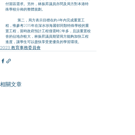
付當區需求。另外，林振昇議員亦問及局方對本港特
殊學校分佈的整體規劃。
	第二，局方表示目標在約4年內完成重置工
程，惟參考2015年在深水埗海麗邨同類特殊學校的重
置工程，當時政府預計工程僅需時2年多，且該重置校
舍的佔地亦較大，林振昇議員期望局方能夠加快工程
進度，讓學生可以盡快享受更優良的學習環境。
2023 教育事務委員會
相關文章