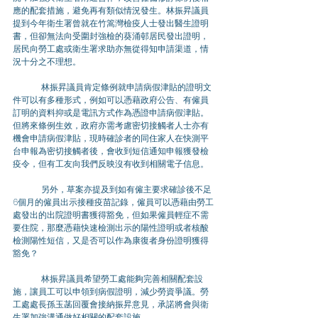
應的配套措施，避免再有類似情況發生。林振昇議員
提到今年衛生署曾就在竹篙灣檢疫人士發出醫生證明
書，但卻無法向受圍封強檢的葵涌邨居民發出證明，
居民向勞工處或衛生署求助亦無從得知申請渠道，情
況十分之不理想。
	林振昇議員肯定條例就申請病假津貼的證明文
件可以有多種形式，例如可以憑藉政府公告、有僱員
訂明的資料抑或是電訊方式作為憑證申請病假津貼。
但將來條例生效，政府亦需考慮密切接觸者人士亦有
機會申請病假津貼，現時確診者的同住家人在快測平
台申報為密切接觸者後，會收到短信通知申報獲發檢
疫令，但有工友向我們反映沒有收到相關電子信息。
	另外，草案亦提及到如有僱主要求確診後不足
6個月的僱員出示接種疫苗記錄，僱員可以憑藉由勞工
處發出的出院證明書獲得豁免，但如果僱員輕症不需
要住院，那麼憑藉快速檢測出示的陽性證明或者核酸
檢測陽性短信，又是否可以作為康復者身份證明獲得
豁免？
	林振昇議員希望勞工處能夠完善相關配套設
施，讓員工可以申領到病假證明，減少勞資爭議。勞
工處處長孫玉菡回覆會接納振昇意見，承諾將會與衛
生署加強溝通做好相關的配套設施。