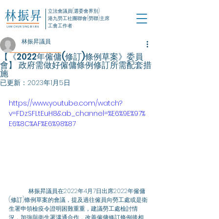
立法會議員(選委會界別)
港九勞工社團聯會(勞聯)主席
工會工作者
林振昇議員
【《2022年僱傭(修訂)條例草案》委員
會】 政府需做好僱傭條例修訂所需配套措
施
已更新：
2023年1月5日
https://www.youtube.com/watch?
v=FDzSFLtEuH8&ab_channel=%E6%9E%97%
E6%8C%AF%E6%98%87
	林振昇議員在2022年4月7日出席2022年僱傭
(修訂)條例草案的會議，提及過往僱員向勞工處或是衛
生署申領檢疫令證明困難重重，建議勞工處檢討情
況，加強與衛生署溝通合作，改善僱傭修訂條例後相