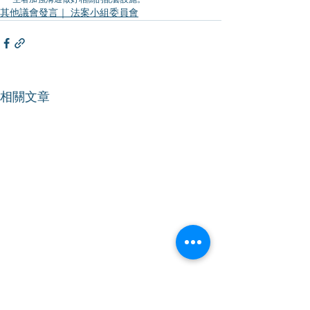
其他議會發言｜ 法案小組委員會
相關文章
【《2022年電車條例(修
【職業安全及健