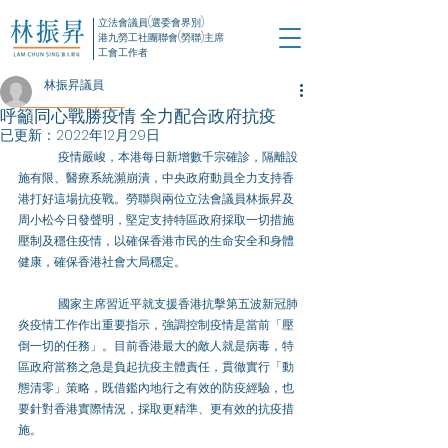
立法會議員(選委會界別)
港九勞工社團聯會(勞聯)主席
工會工作者
林振昇議員
呼籲同心戰勝疫情 全力配合政府抗疫
已更新：
2022年12月29日
	疫情嚴峻，本港每日新增數千宗確診，隔離設
施有限、醫療系統瀕崩潰，中央政府動員全力支持香
港打好這場抗疫戰。勞聯與兩位立法會議員林振昇及
周小松今日發聲明，堅定支持特區政府採取一切措施
壓制及穩住疫情，以確保香港市民的生命安全和身體
健康，確保香港社會大局穩定。
	國家主席習近平就支援香港抗擊第五波新冠肺
炎疫情工作作出重要指示，強調控制疫情是當前「壓
倒一切的任務」。目前香港最大的敵人就是病毒，特
區政府當務之急是負起抗疫主體責任，貫徹實行「動
態清零」策略，既借鑑內地行之有效的防疫經驗，也
要針對香港實際情況，採取更精準、更有效的抗疫措
施。