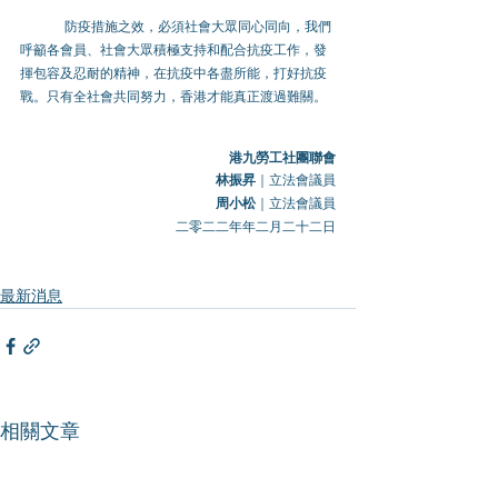
	防疫措施之效，必須社會大眾同心同向，我們
呼籲各會員、社會大眾積極支持和配合抗疫工作，發
揮包容及忍耐的精神，在抗疫中各盡所能，打好抗疫
戰。只有全社會共同努力，香港才能真正渡過難關。
港九勞工社團聯會
林振昇
｜立法會議員
周小松
｜立法會議員
二零二二年年二月二十二日
最新消息
相關文章