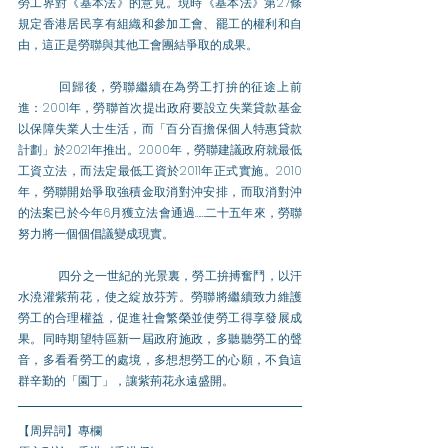
勞工界對《基本法》的意見。現時《基本法》第27條
規定香港居民享有組織和參加工會、罷工的權利和自
由，這正是勞聯與其他工會團結爭取的成果。
	回歸後，勞聯繼續在為勞工打拚的征途上前
進：2001年，勞聯首次提出政府要設立失業貸款基金
以保障失業人士生活，而「百分百擔保個人特惠貸款
計劃」於2021年推出。2000年，勞聯建議政府就最低
工資立法，而法定最低工資於2011年正式實施。2010
年，勞聯開始爭取強積金取消對沖安排，而取消對沖
的法案已於今年6月獲立法會通過……二十五年來，勞聯
努力將一個個倡議變成現實。
	四分之一世紀的光景裏，勞工拚搏奮鬥，以汗
水澆灌紫荊花，使之綻放芬芳。勞聯將繼續致力維護
勞工的合理權益，促進社會繁榮並使勞工得享發展成
果。同時期望特區新一屆政府施政，多聽聽勞工的聲
音，多看看勞工的處境，多想想勞工的心願，不負這
群辛勤的「園丁」，讓紫荊花永遠盛開。
【周昇詞】專欄