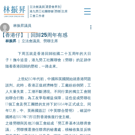
立法會議員(選委會界別)
港九勞工社團聯會(勞聯)主席
工會工作者
林振昇議員
【香港仔】｜回歸25周年有感
林振昇
 ｜ 立法會議員、勞聯主席
	下周五就是香港回歸祖國二十五周年的大日
子！撫今追昔，港九勞工社團聯會（勞聯）的足跡伴
隨着香港回歸的歷程，一路走來。
	上世紀80年代初，中國和英國開始就香港問題
談判。此時，香港正值經濟轉型，工廠紛紛倒閉，工
人大量失業，工潮不斷湧現。不同行業的獨立工會開
始聯合行動，為工友爭取權益保障，這也促成勞聯在
17個工會及勞工團體的支持下於1984年正式成立。同
年12月，中、英兩國簽訂《中英聯合聲明》，確認中
國將在1997年7月1日對香港恢復行使主權。
之後勞聯與其他28個工會組成「勞工界基本法聯席會
議」，勞聯獲選擔任聯席的秘書處，積極收集並反映